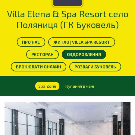
Villa Elena & Spa Resort село
Поляниця (ГК Буковель)
ПРО НАС
ЖИТЛО | VILLA SPA RESORT
РЕСТОРАН
ОЗДОРОВЛЕННЯ
БРОНЮВАТИ ОНЛАЙН
РОЗВАГИ БУКОВЕЛЬ
Spa Zone
Купання в чані