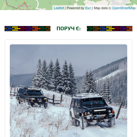
Leaflet
| Powered by
Esri
| Map data ©
OpenStreetMap
ПОРУЧ Є: