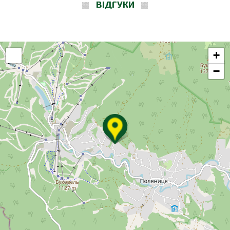
ВІДГУКИ
+
−