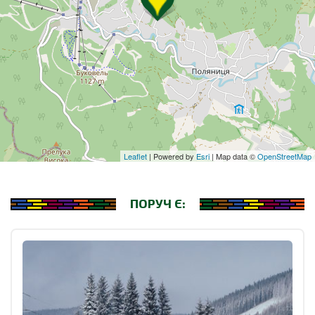
Leaflet
| Powered by
Esri
| Map data ©
OpenStreetMap
ПОРУЧ Є: