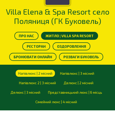
Villa Elena & Spa Resort село
Поляниця (ГК Буковель)
ПРО НАС
ЖИТЛО | VILLA SPA RESORT
РЕСТОРАН
ОЗДОРОВЛЕННЯ
БРОНЮВАТИ ОНЛАЙН
РОЗВАГИ БУКОВЕЛЬ
Напівлюкс | 2 місний
Напівлюкс | 3 місний
Напівлюкс 2 | 3 місний
Делюкс | 2 місний
Делюкс | 3 місний
Представницький люкс | 6 місць
Сімейний люкс | 4 місний