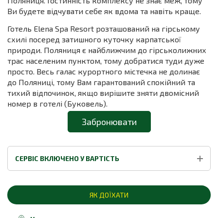
Поляниця. Гостинність комплексу не знає меж, тому
Ви будете відчувати себе як вдома та навіть краще.
Готель Elena Spa Resort розташований на гірському
схилі посеред затишного куточку карпатської
природи. Поляниця є найближчим до гірськолижних
трас населеним пунктом, тому добратися туди дуже
просто. Весь галас курортного містечка не долинає
до Поляниці, тому Вам гарантований спокійний та
тихий відпочинок, якщо вирішите зняти двомісний
номер в готелі (Буковель).
Забронювати
СЕРВІС ВКЛЮЧЕНО У ВАРТІСТЬ
ЯК ДОЇХАТИ