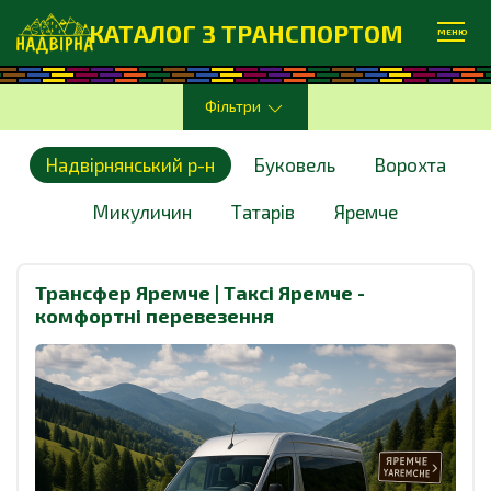
КАТАЛОГ З ТРАНСПОРТОМ
МЕНЮ
Фільтри
Надвірнянський р-н
Буковель
Ворохта
Микуличин
Татарів
Яремче
Трансфер Яремче | Таксі Яремче -
комфортні перевезення