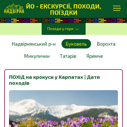
ЙО - ЕКСКУРСІЇ, ПОХОДИ,
МЕНЮ
ПОЇЗДКИ
Походи у гори
Надвірнянський р-н
Буковель
Ворохта
Микуличин
Татарів
Яремче
ПОХІД на крокуси у Карпатах | Дати
походів