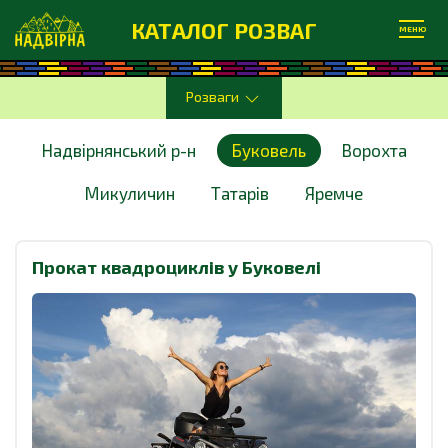
КАТАЛОГ РОЗВАГ
МЕНЮ
Розваги
Надвірнянський р-н
Буковель
Ворохта
Микуличин
Татарів
Яремче
Прокат квадроциклів у Буковелі