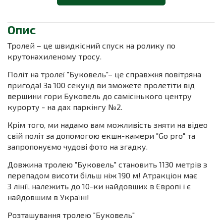
Опис
Тролей – це швидкісний спуск на ролику по
крутонахиленому тросу.
Політ на тролеї "Буковель"– це справжня повітряна
пригода! За 100 секунд ви зможете пролетіти від
вершини гори Буковель до самісінького центру
курорту - на дах паркінгу №2.
Крім того, ми надамо вам можливість зняти на відео
свій політ за допомогою екшн-камери "Go pro" та
запропонуємо чудові фото на згадку.
Довжина тролею "Буковель" становить 1130 метрів з
перепадом висоти більш ніж 190 м! Атракціон має
3 лінії, належить до 10-ки найдовших в Європі і є
найдовшим в Україні!
Розташування тролею "Буковель"