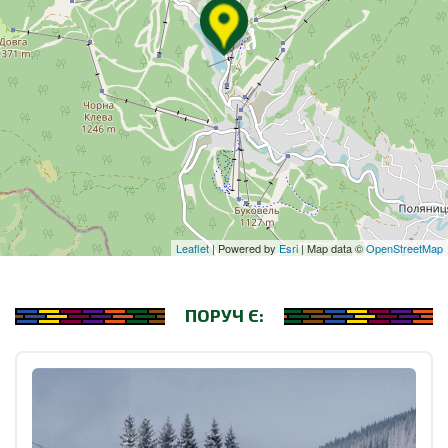
Leaflet
| Powered by
Esri
| Map data ©
OpenStreetMap
ПОРУЧ Є: