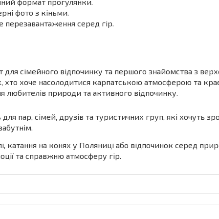
ечний формат прогулянки.
рні фото з кіньми.
е перезавантаження серед гір.
т для сімейного відпочинку та першого знайомства з верх
, хто хоче насолодитися карпатською атмосферою та кра
я любителів природи та активного відпочинку.
для пар, сімей, друзів та туристичних груп, які хочуть зр
забутнім.
, катання на конях у Поляниці або відпочинок серед при
ції та справжню атмосферу гір.