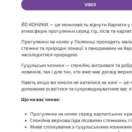
VIBER
ЙО КОНИКИ — це можливість відчути Карпати у с
атмосферні прогулянки серед гір, лісів та карпа
Прогулянки на конях у Поляниці проходять мал
стежки та природні локації з панорамами на Карп
насолодитися природою.
Гуцульські коники — спокійні, витривалі та доб
новачків, так і для тих, хто вже має досвід верхов
Навіть якщо ви ніколи не каталися на коні — це
допоможе освоїтися та супроводжуватиме вас 
Що на вас чекає:
Прогулянка на конях серед карпатських кра
Спокійна верхова їзда лісовими стежками,
Живе спілкування з гуцульськими кониками