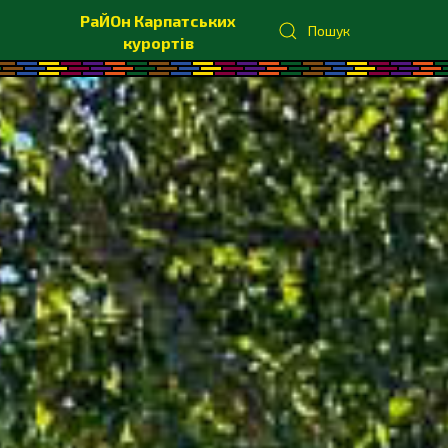
РаЙОн Карпатських
Пошук
курортів