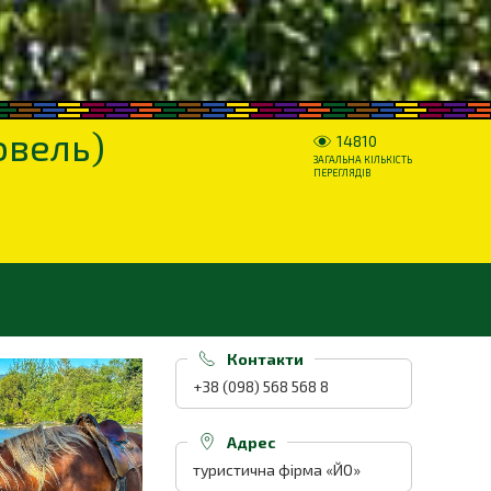
овель)
14810
ЗАГАЛЬНА КІЛЬКІСТЬ
ПЕРЕГЛЯДІВ
Контакти
+38 (098) 568 568 8
Адрес
туристична фірма «ЙО»