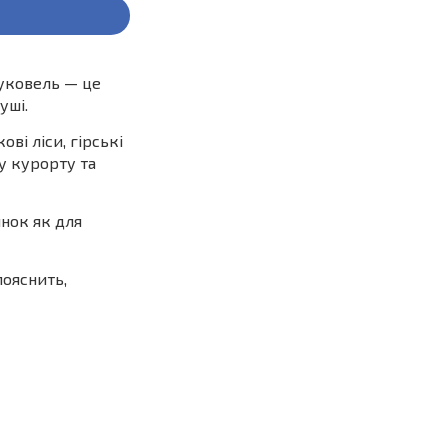
Буковель — це
уші.
і ліси, гірські
у курорту та
янок як для
пояснить,