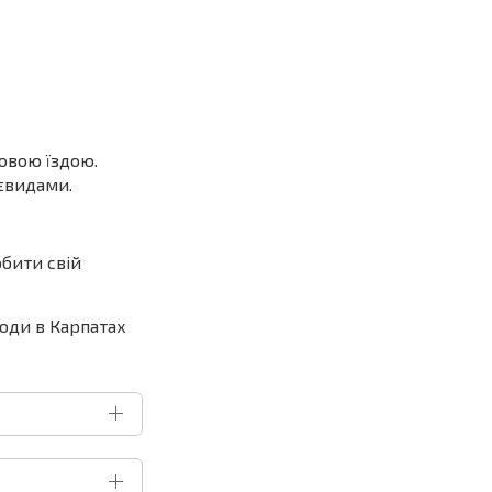
овою їздою.
євидами.
обити свій
роди в Карпатах