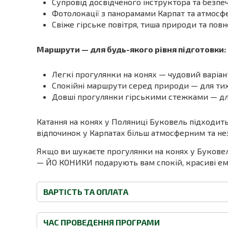
Супровід досвідченого інструктора та безп
Фотолокації з панорамами Карпат та атмосфе
Свіже гірське повітря, тиша природи та повн
Маршрути — для будь-якого рівня підготовки:
Легкі прогулянки на конях — чудовий варіан
Спокійні маршрути серед природи — для тих
Довші прогулянки гірськими стежками — дл
Катання на конях у Поляниці Буковель підходить 
відпочинок у Карпатах більш атмосферним та не
Якщо ви шукаєте прогулянки на конях у Буковелі
— ЙО КОНИКИ подарують вам спокій, красиві емо
ВАРТІСТЬ ТА ОПЛАТА
ЧАС ПРОВЕДЕННЯ ПРОГРАМИ