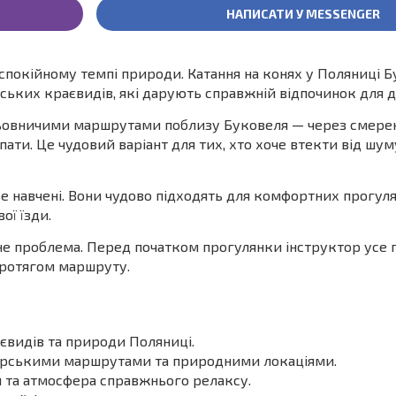
НАПИСАТИ У MESSENGER
покійному темпі природи. Катання на конях у Поляниці 
тських краєвидів, які дарують справжній відпочинок для д
ьовничими маршрутами поблизу Буковеля — через смереков
ати. Це чудовий варіант для тих, хто хоче втекти від шум
ре навчені. Вони чудово підходять для комфортних прогул
ої їзди.
 не проблема. Перед початком прогулянки інструктор усе 
протягом маршруту.
євидів та природи Поляниці.
 гірськими маршрутами та природними локаціями.
 та атмосфера справжнього релаксу.