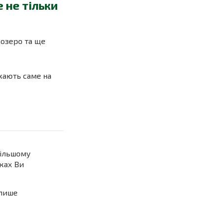
 не тільки
 озеро та ще
екають саме на
більшому
дках Ви
 лише