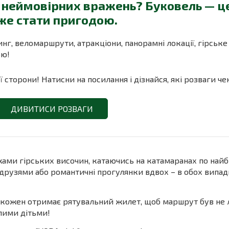
і неймовірних вражень? Буковель — це
оже стати пригодою.
инг, веломаршрути, атракціони, панорамні локації, гірське
ою!
 сторони! Натисни на посилання і дізнайся, які розваги ч
ДИВИТИСИ РОЗВАГИ
ми гірських височин, катаючись на катамаранах по най
 з друзями або романтичні прогулянки вдвох – в обох випа
у кожен отримає рятувальний жилет, щоб маршрут був не
лими дітьми!