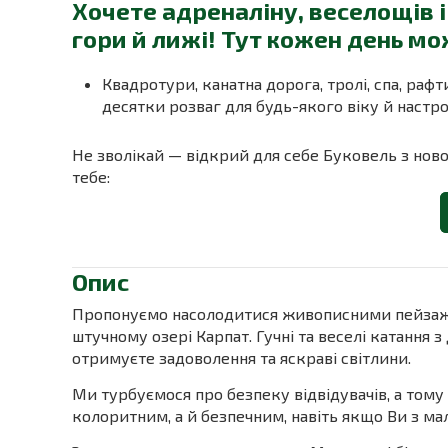
Хочете адреналіну, веселощів 
гори й лижі! Тут кожен день м
Квадротури, канатна дорога, тролі, спа, рафт
десятки розваг для будь-якого віку й настр
Не зволікай — відкрий для себе Буковель з нової
тебе:
Опис
Пропонуємо насолодитися живописними пейзажа
штучному озері Карпат. Гучні та веселі катання
отримуєте задоволення та яскраві світлини.
Ми турбуємося про безпеку відвідувачів, а том
колоритним, а й безпечним, навіть якщо Ви з ма