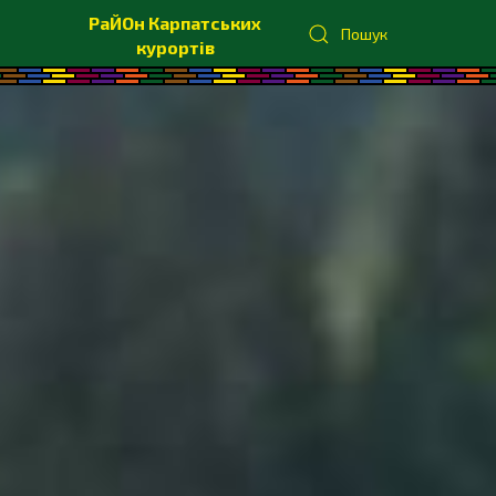
РаЙОн Карпатських
Пошук
курортів