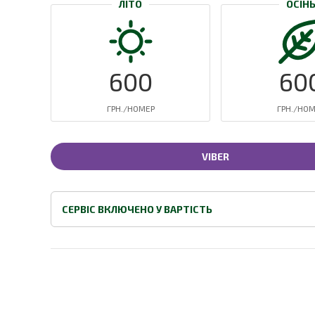
ЛІТО
ОСІН
600
60
ГРН./НОМЕР
ГРН./НО
VIBER
СЕРВІС ВКЛЮЧЕНО У ВАРТІСТЬ