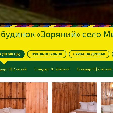
 будинок «Зоряний» село 
(10 МІСЦЬ)
КУХНЯ-ВІТАЛЬНЯ
САУНА НА ДРОВАХ
дарт 3 | 2 місний
Стандарт 4 | 2 місний
Стандарт 5 | 2 місний