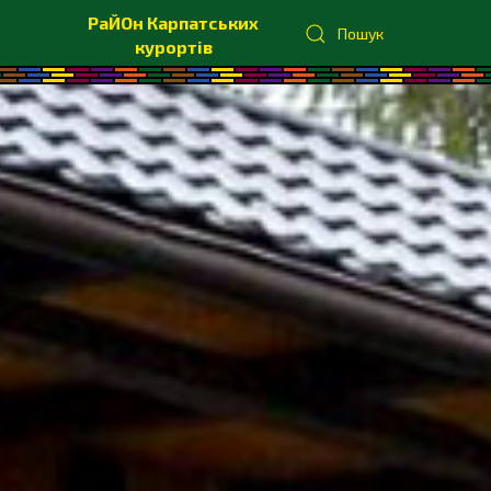
РаЙОн Карпатських
Пошук
курортів