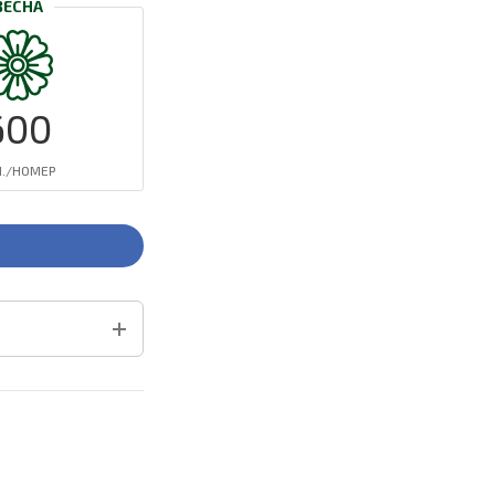
ВЕСНА
600
Н./НОМЕР