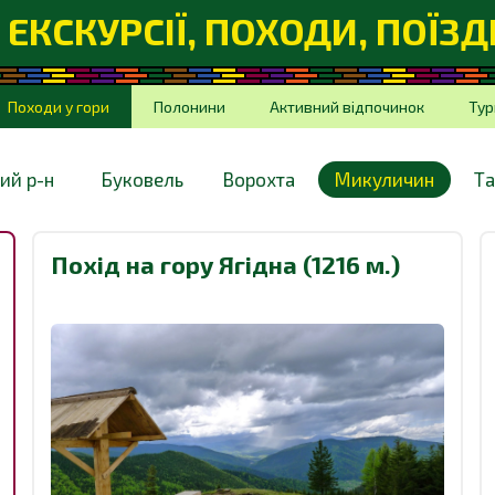
- ЕКСКУРСІЇ, ПОХОДИ, ПОЇЗ
Походи у гори
Полонини
Активний відпочинок
Тур
ий р-н
Буковель
Ворохта
Микуличин
Та
Похід на гору Ягідна (1216 м.)