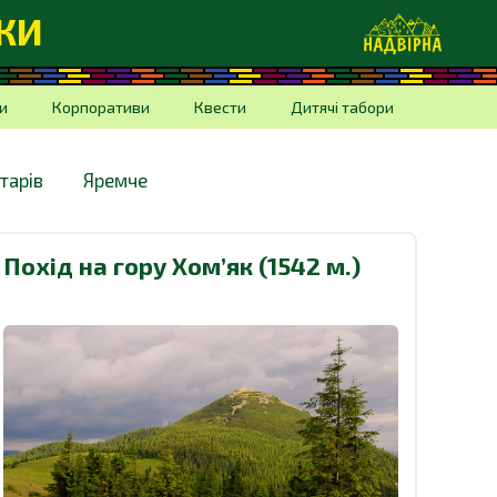
ДКИ
и
Корпоративи
Квести
Дитячі табори
тарів
Яремче
Похід на гору Хомʼяк (1542 м.)