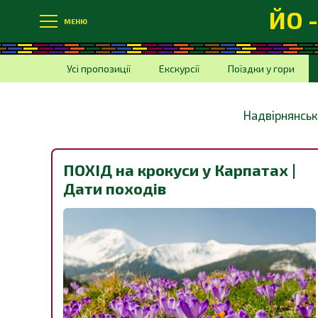
ЙО 
МЕНЮ
Усі пропозиції
Екскурсії
Поїздки у гори
Надвірнянськ
ПОХІД на крокуси у Карпатах |
Дати походів