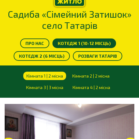
Садиба «Сімейний Затишок»
село Татарів
ПРО НАС
КОТЕДЖ 1 (10-12 МІСЦЬ)
КОТЕДЖ 2 (6 МІСЦЬ)
РОЗВАГИ ТАТАРІВ
Кімната 1 | 2 місна
Кімната 2 | 2 місна
Кімната 3 | 3 місна
Кімната 4 | 2 місна