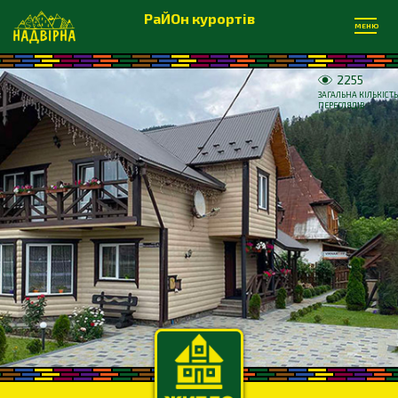
РаЙОн курортів
МЕНЮ
2255
ЗАГАЛЬНА КІЛЬКІСТЬ
ПЕРЕГЛЯДІВ