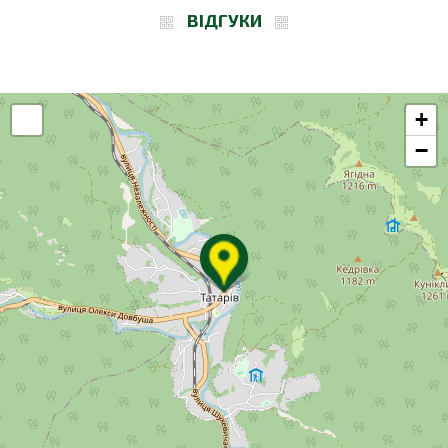
ВІДГУКИ
+
−