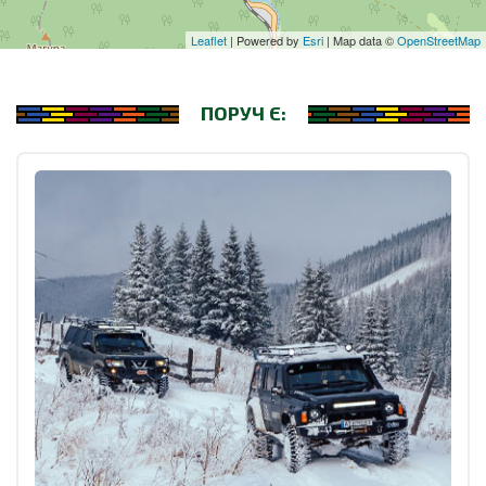
Leaflet
| Powered by
Esri
| Map data ©
OpenStreetMap
ПОРУЧ Є: