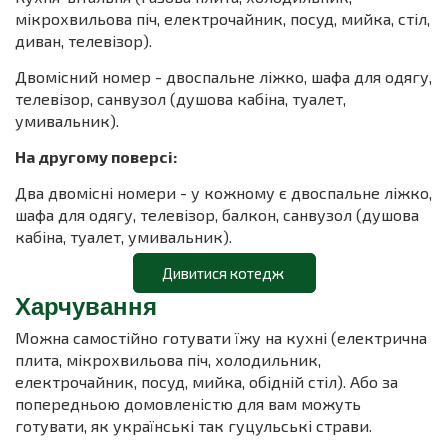
мікрохвильова піч, електрочайник, посуд, мийка, стіл,
диван, телевізор).
Двомісний номер - двоспальне ліжко, шафа для одягу,
телевізор, санвузол (душова кабіна, туалет,
умивальник).
На другому поверсі:
Два двомісні номери - у кожному є двоспальне ліжко,
шафа для одягу, телевізор, балкон, санвузол (душова
кабіна, туалет, умивальник).
Дивитися котедж
Харчування
Можна самостійно готувати їжу на кухні (електрична
плита, мікрохвильова піч, холодильник,
електрочайник, посуд, мийка, обідній стіл). Або за
попередньою домовленістю для вам можуть
готувати, як українські так гуцульські страви.