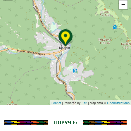
−
Leaflet
| Powered by
Esri
| Map data ©
OpenStreetMap
ПОРУЧ Є: