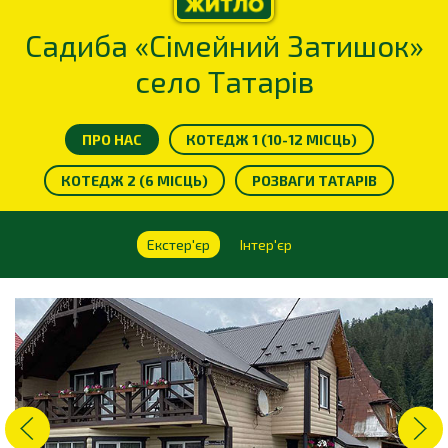
Садиба «Сімейний Затишок»
село Татарів
ПРО НАС
КОТЕДЖ 1 (10-12 МІСЦЬ)
КОТЕДЖ 2 (6 МІСЦЬ)
РОЗВАГИ ТАТАРІВ
Екстер'єр
Інтер'єр