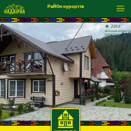
РаЙОн курортів
МЕНЮ
2264
ЗАГАЛЬНА КІЛЬКІСТЬ
ПЕРЕГЛЯДІВ