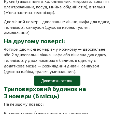
Кухня (газова плита, холодильник, мікрохвильова піч,
електрочайник, посуд, мийка, обідній стіл), вітальня
(м'яка частина, телевізор).
Двомісний номер - двоспальне ліжко, шафа для одягу,
телевізор), санвузол (душова кабіна, туалет,
умивальник).
На другому поверсі:
Чотири двомісні номери - у кожному — двоспальне
або 2 односпальні ліжка, шафа або вішалка для одягу,
телевізор, у двох номерах є балкон, в одному є
додаткове місце — розкладний диван, санвузол
(душова кабіна, туалет, умивальник).
Дивитися котедж
Триповерховий будинок на
3 номери (6 місць)
На першому поверсі:
Кухня-вітальня (газова плита, холодильник,