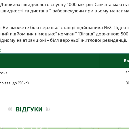
 Довжина швидкісного спуску 1000 метрів. Санчата мають
ї швидкості та дистанції, забезпечуючи при цьому макси
Ви зможете біля верхньої станції підйомника №2. Піднят
йний підйомник німецької компанії "Віганд" довжиною 500
ідйому на атракціоні - біля верхньої житлової резиденції.
:
Ва
сона
5
о вазі до 150кг)
8
ВІДГУКИ