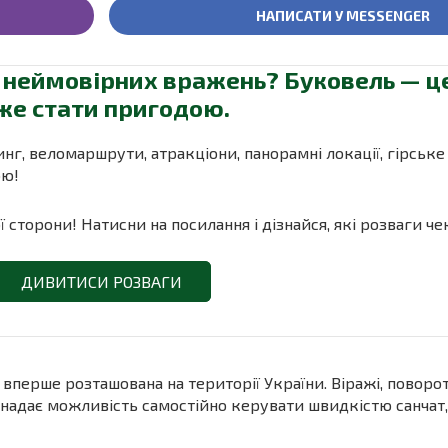
НАПИСАТИ У MESSENGER
і неймовірних вражень? Буковель — це
оже стати пригодою.
инг, веломаршрути, атракціони, панорамні локації, гірське
ою!
 сторони! Натисни на посилання і дізнайся, які розваги ч
ДИВИТИСИ РОЗВАГИ
 вперше розташована на території України. Віражі, поворо
 надає можливість самостійно керувати швидкістю санчат,