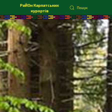
РаЙОн Карпатських
Пошук
курортів