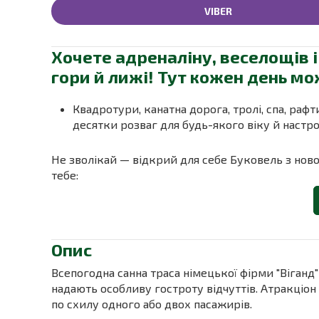
VIBER
Хочете адреналіну, веселощів 
гори й лижі! Тут кожен день м
Квадротури, канатна дорога, тролі, спа, рафт
десятки розваг для будь-якого віку й настр
Не зволікай — відкрий для себе Буковель з нової
тебе:
Опис
Всепогодна санна траса німецької фірми "Віганд"
надають особливу гостроту відчуттів. Атракціон
по схилу одного або двох пасажирів.