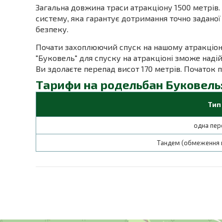
Загальна довжина траси атракціону 1500 метрів.
систему, яка гарантує дотримання точно задано
безпеку.
Почати захоплюючий спуск на нашому атракціоні 
"Буковель" для спуску на атракціоні зможе наді
Ви здолаєте перепад висот 170 метрів. Початок п
Тарифи на родельбан Буковель
Тип
одна пер
Тандем (обмеження п