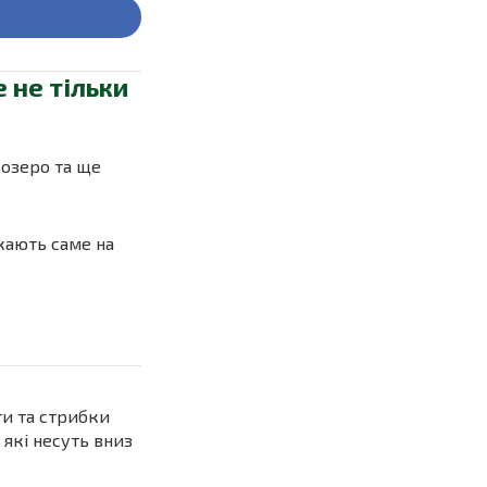
 не тільки
 озеро та ще
екають саме на
ти та стрибки
 які несуть вниз