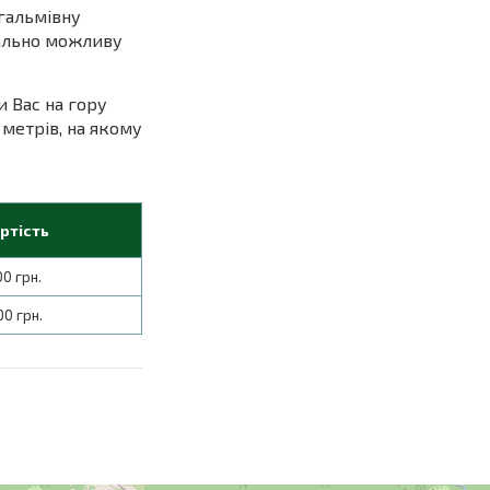
 гальмівну
мально можливу
и Вас на гору
 метрів, на якому
ртість
00 грн.
00 грн.