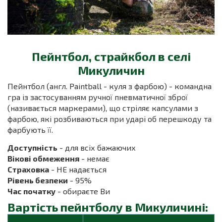
Пейнтбол, страйкбол в селі
Микуличин
Пейнтбол (англ. Paintball - куля з фарбою) - командна
гра із застосуванням ручної пневматичної зброї
(називається маркерами), що стріляє капсулами з
фарбою, які розбиваються при ударі об перешкоду та
фарбують її.
Доступність
- для всіх бажаючих
Вікові обмеження
- немає
Страховка
- НЕ надається
Рівень безпеки
- 95%
Час початку
- обираєте Ви
Вартість пейнтболу в Микуличині: