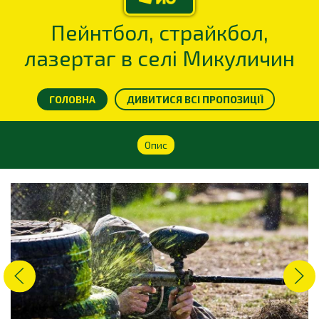
Пейнтбол, страйкбол,
лазертаг в селі Микуличин
ГОЛОВНА
ДИВИТИСЯ ВСІ ПРОПОЗИЦІЇ
Опис