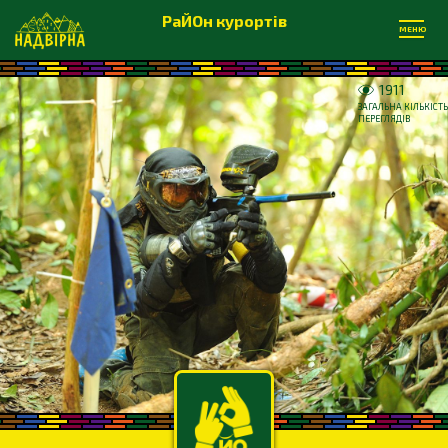
РаЙОн курортів
МЕНЮ
1911
ЗАГАЛЬНА КІЛЬКІСТЬ
ПЕРЕГЛЯДІВ