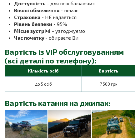
Доступність
- для всіх бажаючих
Вікові обмеження
- немає
Страховка
- НЕ надається
Рівень безпеки
- 95%
Місце зустрічі
- узгоджуємо
Час початку
- обираєте Ви
Вартість із VIP обслуговуванням
(всі деталі по телефону):
Кількість осіб
Вартість
до 5 осіб
7 500 грн
Вартість катання на джипах: