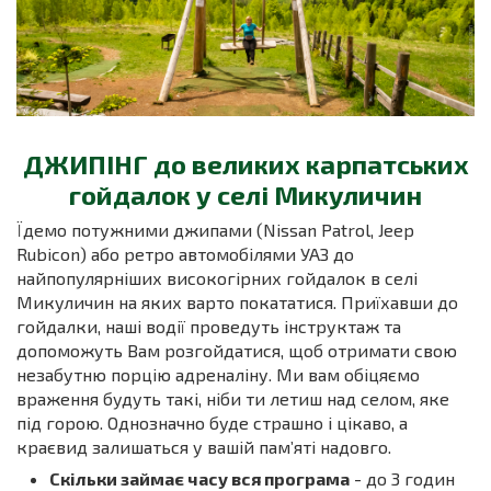
ДЖИПІНГ до великих карпатських
гойдалок у селі Микуличин
Їдемо потужними джипами (Nissan Patrol, Jeep
Rubicon) або ретро автомобілями УАЗ до
найпопулярніших високогірних гойдалок в селі
Микуличин на яких варто покататися. Приїхавши до
гойдалки, наші водії проведуть інструктаж та
допоможуть Вам розгойдатися, щоб отримати свою
незабутню порцію адреналіну. Ми вам обіцяємо
враження будуть такі, ніби ти летиш над селом, яке
під горою. Однозначно буде страшно і цікаво, а
краєвид залишаться у вашій памʼяті надовго.
Скільки займає часу вся програма
- до 3 годин