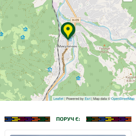
Leaflet
| Powered by
Esri
| Map data ©
OpenStreetMap
ПОРУЧ Є: