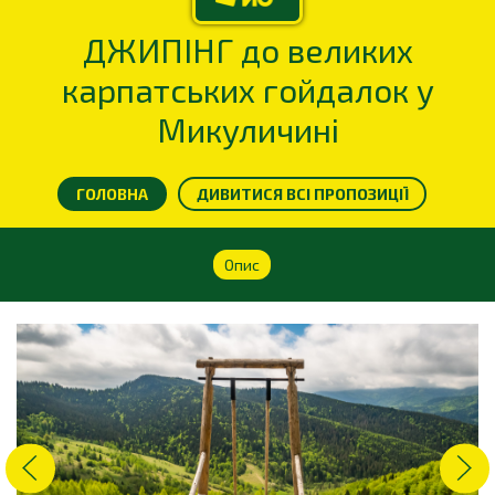
ДЖИПІНГ до великих
карпатських гойдалок у
Микуличині
ГОЛОВНА
ДИВИТИСЯ ВСІ ПРОПОЗИЦІЇ
Опис