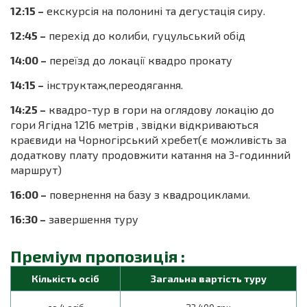
12:15 –
екскурсія на полонині та дегустація сиру.
12:45 –
перехід до колиби, гуцульський обід
14:00 –
переїзд до локації квадро прокату
14:15 –
інструктаж,переодягання.
14:25 –
квадро-тур в гори на оглядову локацію до
гори Ягідна 1216 метрів , звідки відкриваються
краєвиди на Чорногірський хребет(є можливість за
додаткову плату продовжити катання на 3-годинний
маршрут)
16:00 –
повернення на базу з квадроциклами.
16:30 –
завершення туру
Преміум пропозиція :
Кількість осіб
Загальна вартість туру