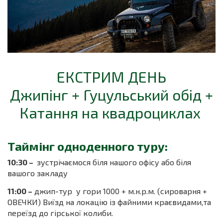
ЕКСТРИМ ДЕНЬ
Джипінг + Гуцульський обід +
Катання на квадроциклах
Таймінг одноденного туру:
10:30 –
зустрічаємося біля нашого офісу або біля
вашого закладу
11:00 –
джип-тур у гори 1000 + м.н.р.м. (сироварня +
ОВЕЧКИ) Виїзд на локацію із файними краєвидами,та
переїзд до гірської колиби.