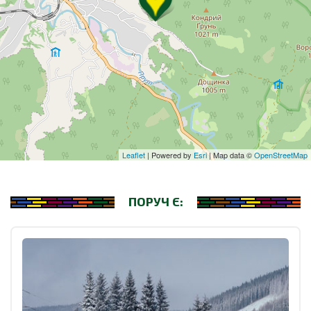
Leaflet
| Powered by
Esri
| Map data ©
OpenStreetMap
ПОРУЧ Є: