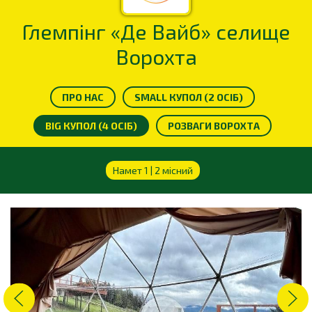
Глемпінг «Де Вайб» селище
Ворохта
ПРО НАС
SMALL КУПОЛ (2 ОСІБ)
BIG КУПОЛ (4 ОСІБ)
РОЗВАГИ ВОРОХТА
Намет 1 | 2 місний