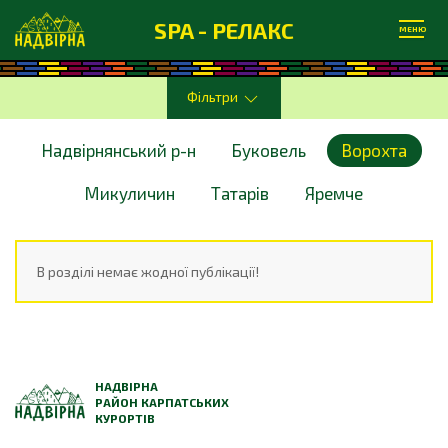
SPA - РЕЛАКС
МЕНЮ
Фільтри
Надвірнянський р-н
Буковель
Ворохта
Микуличин
Татарів
Яремче
В розділі немає жодної публікації!
НАДВІРНА
РАЙОН КАРПАТСЬКИХ
КУРОРТІВ