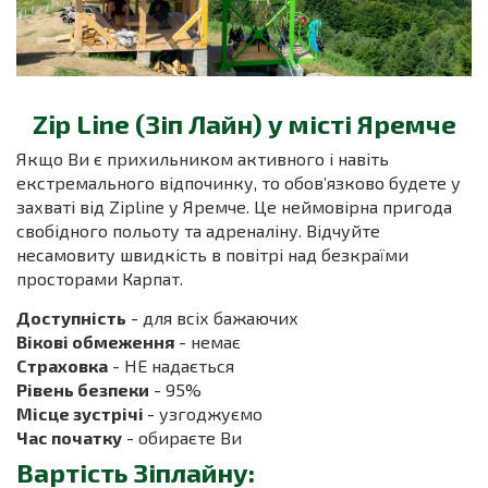
Zip Line (Зіп Лайн) у місті Яремче
Якщо Ви є прихильником активного і навіть
екстремального відпочинку, то обов’язково будете у
захваті від Zipline у Яремче. Це неймовірна пригода
свобідного польоту та адреналіну. Відчуйте
несамовиту швидкість в повітрі над безкраїми
просторами Карпат.
Доступність
- для всіх бажаючих
Вікові обмеження
- немає
Страховка
- НЕ надається
Рівень безпеки
- 95%
Місце зустрічі
- узгоджуємо
Час початку
- обираєте Ви
Вартість Зіплайну: