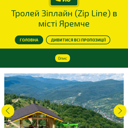
Тролей Зіплайн (Zip Line) в
місті Яремче
ГОЛОВНА
ДИВИТИСЯ ВСІ ПРОПОЗИЦІЇ
Опис