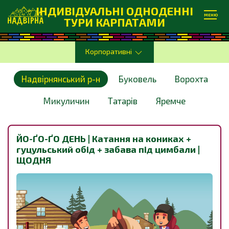
ІНДИВІДУАЛЬНІ ОДНОДЕННІ
МЕНЮ
ТУРИ КАРПАТАМИ
Корпоративні
Надвірнянський р-н
Буковель
Ворохта
Микуличин
Татарів
Яремче
ЙО-ҐО-ҐО ДЕНЬ | Катання на кониках +
гуцульський обід + забава під цимбали |
ЩОДНЯ