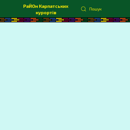
РаЙОн Карпатських
Пошук
курортів