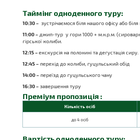
Таймінг одноденного туру:
10:30 –
зустрічаємося біля нашого офісу або біля
11:00 –
джип-тур у гори 1000 + м.н.р.м. (сировар
гірської колиби.
12:15 –
екскурсія на полонині та дегустація сиру.
12:45 –
перехід до колиби, гуцульський обід
14:00 –
переїзд до гуцульського чану
16:30 –
завершення туру
Преміум пропозиція :
Кількість осіб
до 4 осіб
Вартість одноденного туру: