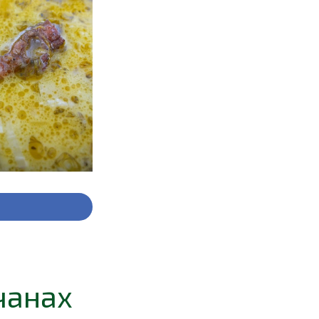
чанах