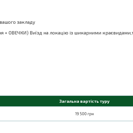
 вашого закладу
ня + ОВЕЧКИ) Виїзд на локацію із шикарними краєвидами,т
Загальна вартість туру
19 500 грн