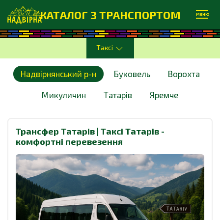
КАТАЛОГ З ТРАНСПОРТОМ
МЕНЮ
Таксі
Надвірнянський р-н
Буковель
Ворохта
Микуличин
Татарів
Яремче
Трансфер Татарів | Таксі Татарів -
комфортні перевезення