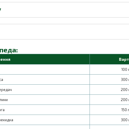
У
педа:
ення
Варт
100 
еса
300 
передач
200 
апини
200 
юга
150 
рекидка
300 