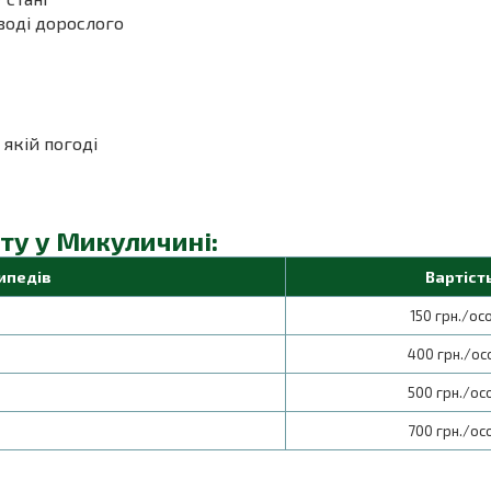
оводі дорослого
 якій погоді
ту у Микуличині:
ипедів
Вартіст
150 грн./ос
400 грн./ос
500 грн./ос
700 грн./ос