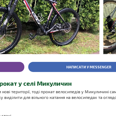
НАПИСАТИ У MESSENGER
рокат у селі Микуличин
 нові території, тоді прокат велосипедів у Микуличині са
у виділити для вільного катання на велосипедах та огля
 стані