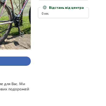
Відстань від центра
0 км.
ме для Вас. Ми
дових подорожей