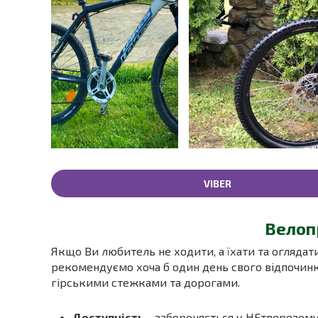
VIBER
Велоп
Якщо Ви любитель не ходити, а їхати та оглядати
рекомендуємо хоча б один день свого відпочинк
гірськими стежками та дорогами.
Доступність
- забороняється у НЕтверезому