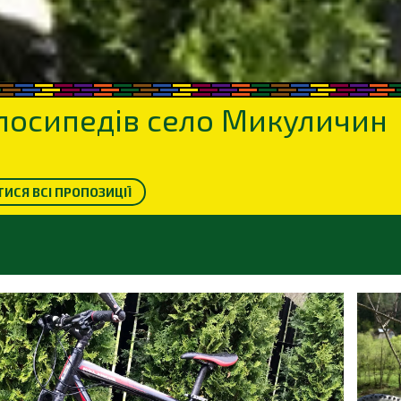
лосипедів село Микуличин
ИСЯ ВСІ ПРОПОЗИЦІЇ