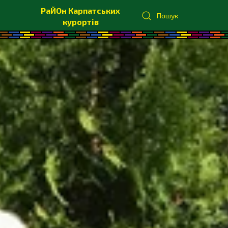
РаЙОн Карпатських
Пошук
курортів