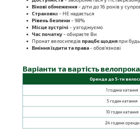
Вікові обмеження
- діти до 16 років у супр
Страховк
а - НЕ надається
Рівень безпеки
- 98%
Місце зустрічі
- узгоджуємо
Час початку
- обираєте Ви
Прокат велосипедів
працбє щодня
при будь
Вміння їздити та права
- обов’язкові
Варіанти та вартість велопрока
Оренда до 5-ти велос
1 година катання
5 годин катання
10 годин катання
24 години оренди