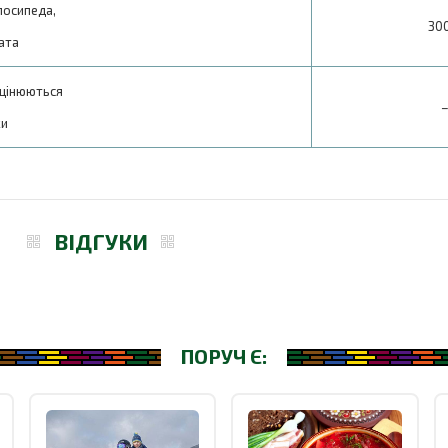
лосипеда,
300
ата
цінюються
ки
ВІДГУКИ
ПОРУЧ Є: