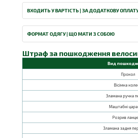
ВХОДИТЬ У ВАРТІСТЬ | ЗА ДОДАТКОВУ ОПЛАТ
ФОРМАТ ОДЯГУ | ЩО МАТИ З СОБОЮ
Штраф за пошкодження велоси
Вид пошкодж
Прокол
Вісімка кол
Зламана ручка 
Маштабнi цар
Розрив ланц
Зламана задня пе