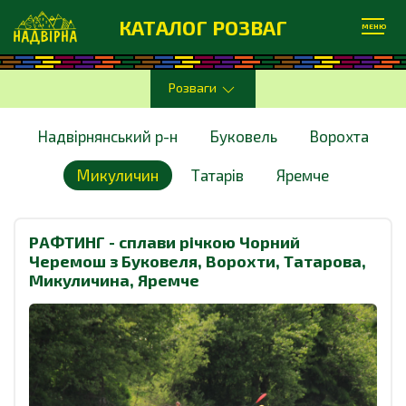
КАТАЛОГ РОЗВАГ
МЕНЮ
Розваги
Надвірнянський р-н
Буковель
Ворохта
Микуличин
Татарів
Яремче
РАФТИНГ - сплави річкою Чорний
Черемош з Буковеля, Ворохти, Татарова,
Микуличина, Яремче