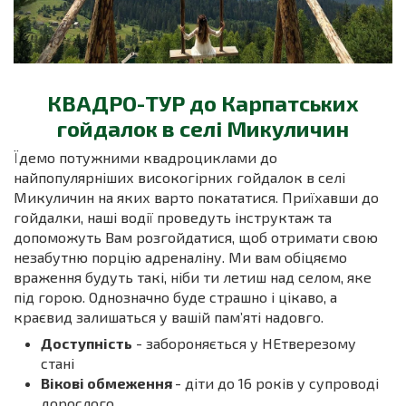
КВАДРО-ТУР до Карпатських
гойдалок в селі Микуличин
Їдемо потужними квадроциклами до
найпопулярніших високогірних гойдалок в селі
Микуличин на яких варто покататися. Приїхавши до
гойдалки, наші водії проведуть інструктаж та
допоможуть Вам розгойдатися, щоб отримати свою
незабутню порцію адреналіну. Ми вам обіцяємо
враження будуть такі, ніби ти летиш над селом, яке
під горою. Однозначно буде страшно і цікаво, а
краєвид залишаться у вашій памʼяті надовго.
Доступність
- забороняється у НЕтверезому
стані
Вікові обмеження
- діти до 16 років у супроводі
дорослого