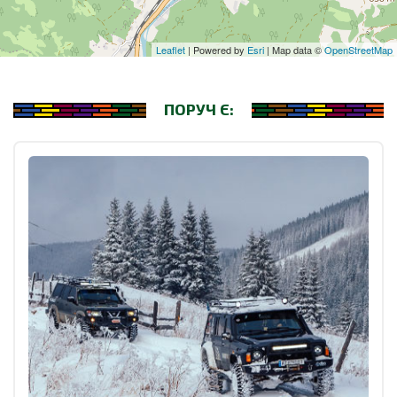
Leaflet
| Powered by
Esri
| Map data ©
OpenStreetMap
ПОРУЧ Є: