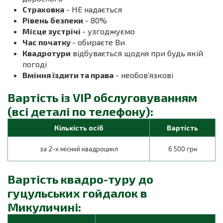
Страховка
- НЕ надається
Рівень безпеки
- 80%
Місце зустрічі
- узгоджуємо
Час початку
- обираєте Ви
Квадротури
відбувається щодня при будь якій
погоді
Вміння їздити та права
- необов’язкові
Вартість із VIP обслуговуванням
(всі деталі по телефону):
Кількість осіб
Вартість
за 2-х місний квадроцикл
6 500 грн
Вартість квадро-туру до
гуцульських гойдалок в
Микуличині: