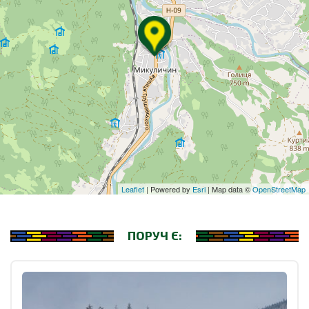
Leaflet
| Powered by
Esri
| Map data ©
OpenStreetMap
ПОРУЧ Є: