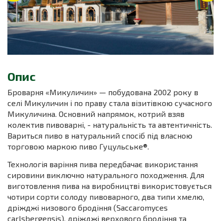
Опис
Броварня «Микуличин» — побудована 2002 року в
селі Микуличин і по праву стала візитівкою сучасного
Микуличина. Основний напрямок, котрий взяв
колектив пивоварні, - натуральність та автентичність.
Вариться пиво в натуральний спосіб під власною
торговою маркою пиво Гуцульське®.
Технологія варіння пива передбачає використання
сировини виключно натурального походження. Для
виготовлення пива на виробництві використовується
чотири сорти солоду пивоварного, два типи хмелю,
дріжджі низового бродіння (Saccaromyces
carlsbergensis), дріжджі верхового бродіння та