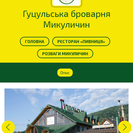
Гуцульська броварня
Микуличин
ГОЛОВНА
РЕСТОРАН «ПИВНИЦЯ»
РОЗВАГИ МИКУЛИЧИН
Опис