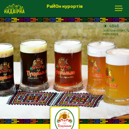
РаЙОн курортів
МЕНЮ
4846
ЗАГАЛЬНА КІЛЬКІСТЬ
ПЕРЕГЛЯДІВ