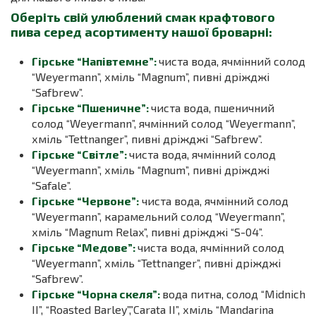
Оберіть свій улюблений смак крафтового
пива серед асортименту нашої броварні:
Гірське “Напівтемне”:
чиста вода, ячмінний солод
“Weyermann”, хміль “Magnum”, пивні дріжджі
“Safbrew”.
Гірське “Пшеничне”:
чиста вода, пшеничний
солод “Weyermann”, ячмінний солод “Weyermann”,
хміль “Tettnanger”, пивні дріжджі “Safbrew”.
Гірське “Світле”:
чиста вода, ячмінний солод
“Weyermann”, хміль “Magnum”, пивні дріжджі
“Safale”.
Гірське “Червоне”:
чиста вода, ячмінний солод
“Weyermann”, карамельний солод “Weyermann”,
хміль “Magnum Relax”, пивні дріжджі “S-04”.
Гірське “Медове”:
чиста вода, ячмінний солод
“Weyermann”, хміль “Tettnanger”, пивні дріжджі
“Safbrew”.
Гірське “Чорна скеля”:
вода питна, солод “Мidnich
II”, “Roasted Barley”,”Carata II”, хміль “Mandarina