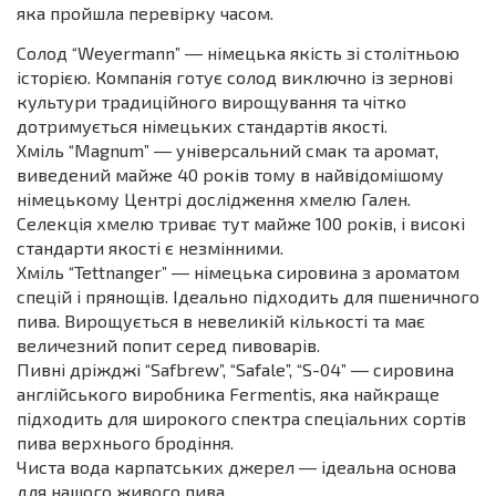
яка пройшла перевірку часом.
Солод “Weyermann” ― німецька якість зі столітньою
історією. Компанія готує солод виключно із зернові
культури традиційного вирощування та чітко
дотримується німецьких стандартів якості.
Хміль “Magnum” ― універсальний смак та аромат,
виведений майже 40 років тому в найвідомішому
німецькому Центрі дослідження хмелю Гален.
Селекція хмелю триває тут майже 100 років, і високі
стандарти якості є незмінними.
Хміль “Tettnanger” ― німецька сировина з ароматом
спецій і прянощів. Ідеально підходить для пшеничного
пива. Вирощується в невеликій кількості та має
величезний попит серед пивоварів.
Пивні дріжджі “Safbrew”, “Safale”, “S-04” ― сировина
англійського виробника Fermentis, яка найкраще
підходить для широкого спектра спеціальних сортів
пива верхнього бродіння.
Чиста вода карпатських джерел ― ідеальна основа
для нашого живого пива.