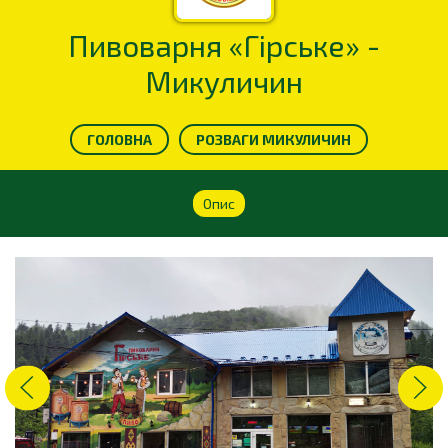
Пивоварня «Гірське» -
Микуличин
ГОЛОВНА
РОЗВАГИ МИКУЛИЧИН
Опис