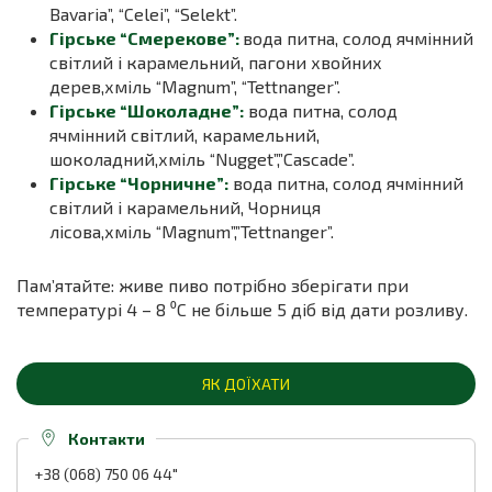
Bavaria”, “Celei”, “Selekt”.
Гірське “Смерекове”:
вода питна, солод ячмінний
світлий і карамельний, пагони хвойних
дерев,хміль “Magnum”, “Tettnanger”.
Гірське “Шоколадне”:
вода питна, солод
ячмінний світлий, карамельний,
шоколадний,хміль “Nugget”,”Cascade”.
Гірське “Чорничне”:
вода питна, солод ячмінний
світлий і карамельний, Чорниця
лісова,хміль “Magnum”,”Tettnanger”.
Пам’ятайте: живе пиво потрібно зберігати при
температурі 4 – 8 ⁰С не більше 5 діб від дати розливу.
ЯК ДОЇХАТИ
Контакти
+38 (068) 750 06 44
"