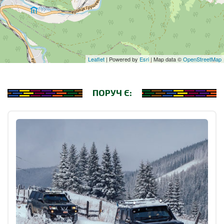
Leaflet
| Powered by
Esri
| Map data ©
OpenStreetMap
ПОРУЧ Є: