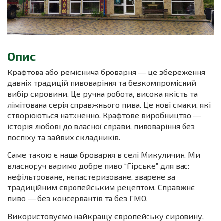
Опис
Крафтова або реміснича броварня ― це збереження
давніх традицій пивоваріння та безкомпромісний
вибір сировини. Це ручна робота, висока якість та
лімітована серія справжнього пива. Це нові смаки, які
створюються натхненно. Крафтове виробництво ―
історія любові до власної справи, пивоваріння без
поспіху та зайвих складників.
Саме такою є наша броварня в селі Микуличин. Ми
власноруч варимо добре пиво “Гірське” для вас:
нефільтроване, непастеризоване, зварене за
традиційним європейським рецептом. Справжнє
пиво ― без консервантів та без ГМО.
Використовуємо найкращу європейську сировину,