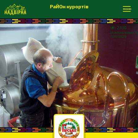
РаЙОн курортів
МЕНЮ
2330
ЗАГАЛЬНА КІЛЬКІСТЬ
ПЕРЕГЛЯДІВ