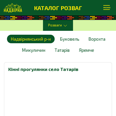
КАТАЛОГ РОЗВАГ
МЕНЮ
Розваги
Надвірнянський р-н
Буковель
Ворохта
Микуличин
Татарів
Яремче
Кінні прогулянки село Татарів