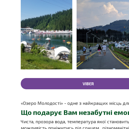
VIBER
«Озеро Молодості» - одне з найкращих місць для
Що подарує Вам незабутні емоц
Чиста, прозора вода, температура якої становить
можливість поніжитись під сонцем, різноманітн