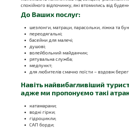
спокійного відпочинку, які втомились від буденн
До Ваших послуг:
шезлонги, матраци, парасольки, ліжка та бун
переодягальні;
басейни для малечі;
душові;
волейбольний майданчик;
рятувальна служба;
медпункт;
для любителів смачно поїсти – вздовж берего
Навіть найвибагливіший турист
адже ми пропонуємо такі атрак
катамарани;
водні гірки;
гідроцикли;
САП борди;