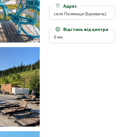
Адрес
село Поляниця (Буковель)
Відстань від центра
0 км.