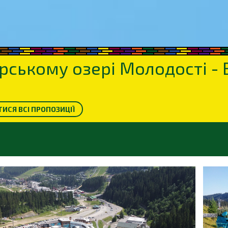
ірському озері Молодості -
ИСЯ ВСІ ПРОПОЗИЦІЇ