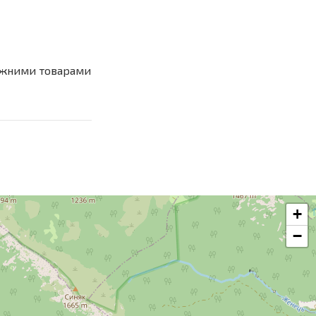
ляжними товарами
+
−