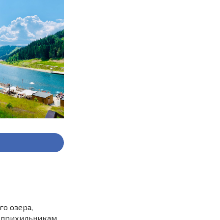
го озера,
 і прихильникам