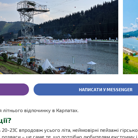
НАПИСАТИ У MESSENGER
 літнього відпочинку в Карпатах.
ії?
 20-23С впродовж усього літа, неймовірні пейзажі гірсько
і розваги – це саме те, що потрібно любителям екстриму