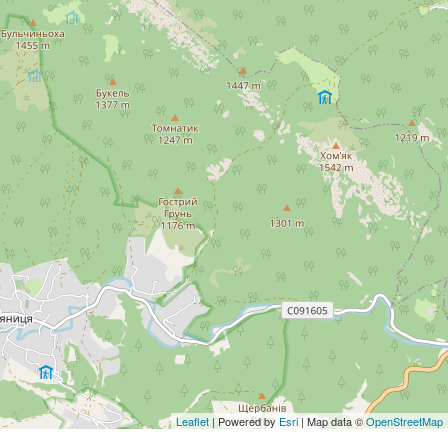
Leaflet
| Powered by
Esri
| Map data ©
OpenStreetMap