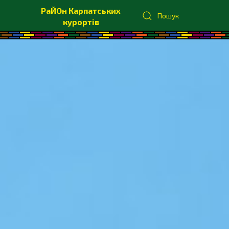
РаЙОн Карпатських
Пошук
курортів