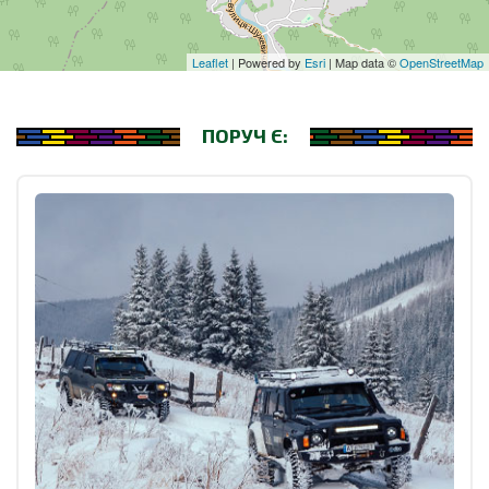
Leaflet
| Powered by
Esri
| Map data ©
OpenStreetMap
ПОРУЧ Є: