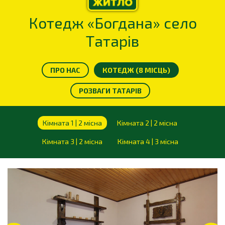
Котедж «Богдана» село
Татарів
ПРО НАС
КОТЕДЖ (8 МІСЦЬ)
РОЗВАГИ ТАТАРІВ
Кімната 1 | 2 місна
Кімната 2 | 2 місна
Кімната 3 | 2 місна
Кімната 4 | 3 місна