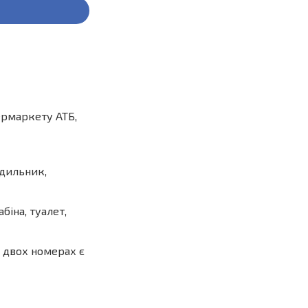
пермаркету АТБ,
одильник,
біна, туалет,
у двох номерах є