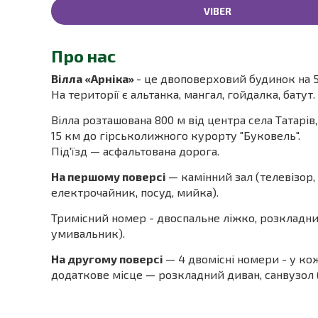
VIBER
Про нас
Вілла «Арніка»
- це двоповерховий будинок на 5
На території є альтанка, мангал, гойдалка, батут.
Вілла розташована 800 м від центра села Татарів,
15 км до гірськолижного курорту "Буковель".
Під'їзд — асфальтована дорога.
На першому поверсі
— камінний зал (телевізор, 
електрочайник, посуд, мийка).
Тримісний номер - двоспальне ліжко, розкладний 
умивальник).
На другому поверсі
— 4 двомісні номери - у ко
додаткове місце — розкладний диван, санвузол (