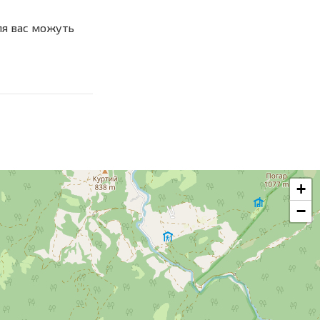
ля вас можуть
+
−