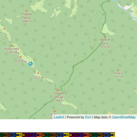
Leaflet
| Powered by
Esri
| Map data ©
OpenStreetMap