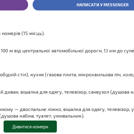
НАПИСАТИ У MESSENGER
 номерів (15 місць).
 100 м від центральної автомобільної дороги, 1,1 км до су
обідній стіл), кухня (газова плита, мікрохвильова піч, хол
диван, вішалка для одягу, телевізор, санвузол (душова ка
жному — двоспальне ліжко, вішалка для одягу, телевізор, 
душова кабіна, туалет, умивальник).
Дивитися номери