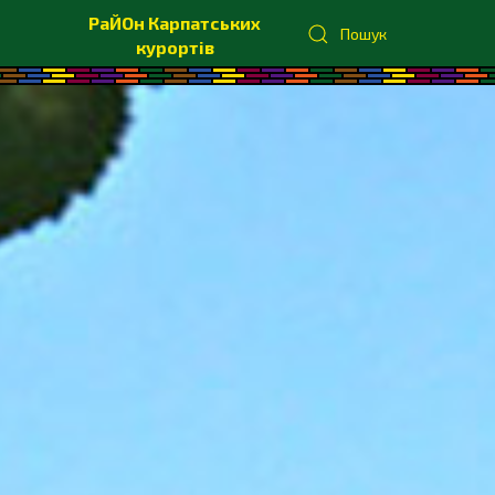
РаЙОн Карпатських
Пошук
курортів