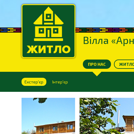
Вілла «Арн
ПРО НАС
ЖИТЛО
Екстер'єр
Інтер'єр