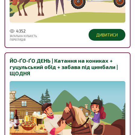
4352
ДИВИТИСИ
ЗАГАЛЬНА КІЛЬКІСТЬ
ПЕРЕГЛЯДІВ
ЙО-ҐО-ҐО ДЕНЬ | Катання на кониках +
гуцульський обід + забава під цимбали |
ЩОДНЯ