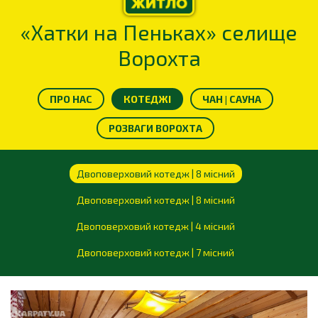
«Хатки на Пеньках» селище
Ворохта
ПРО НАС
КОТЕДЖІ
ЧАН | САУНА
РОЗВАГИ ВОРОХТА
Двоповерховий котедж | 8 місний
Двоповерховий котедж | 8 місний
Двоповерховий котедж | 4 місний
Двоповерховий котедж | 7 місний