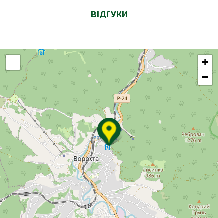
ВІДГУКИ
+
−