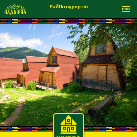
РаЙОн курортів
МЕНЮ
3461
ЗАГАЛЬНА КІЛЬКІСТЬ
ПЕРЕГЛЯДІВ