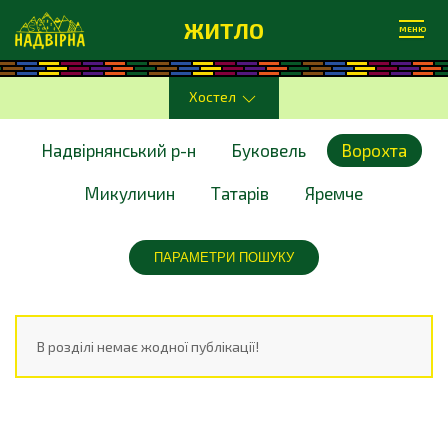
ЖИТЛО
МЕНЮ
Хостел
Надвірнянський р-н
Буковель
Ворохта
Микуличин
Татарів
Яремче
ПАРАМЕТРИ ПОШУКУ
В розділі немає жодної публікації!