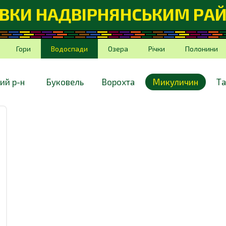
ВКИ НАДВІРНЯНСЬКИМ РА
Гори
Водоспади
Озера
Річки
Полонини
ий р-н
Буковель
Ворохта
Микуличин
Та