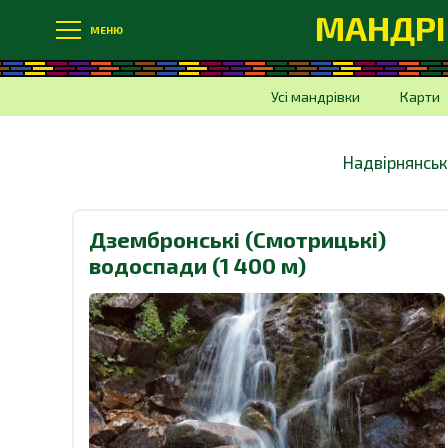
МАНДРІ
МЕНЮ
Усі мандрівки
Карти
Надвірнянськ
Дзембронські (Смотрицькі)
водоспади (1 400 м)