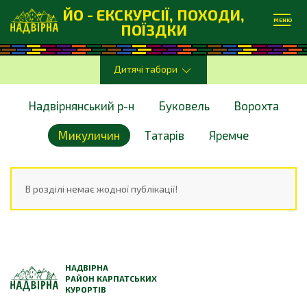
ЙО - ЕКСКУРСІЇ, ПОХОДИ,
МЕНЮ
ПОЇЗДКИ
Дитячі табори
Надвірнянський р-н
Буковель
Ворохта
Микуличин
Татарів
Яремче
В розділі немає жодної публікації!
НАДВІРНА
РАЙОН КАРПАТСЬКИХ
КУРОРТІВ