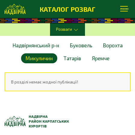
КАТАЛОГ РОЗВАГ
МЕНЮ
Розваги
Надвірнянський р-н
Буковель
Ворохта
Микуличин
Татарів
Яремче
В розділі немає жодної публікації!
НАДВІРНА
РАЙОН КАРПАТСЬКИХ
КУРОРТІВ