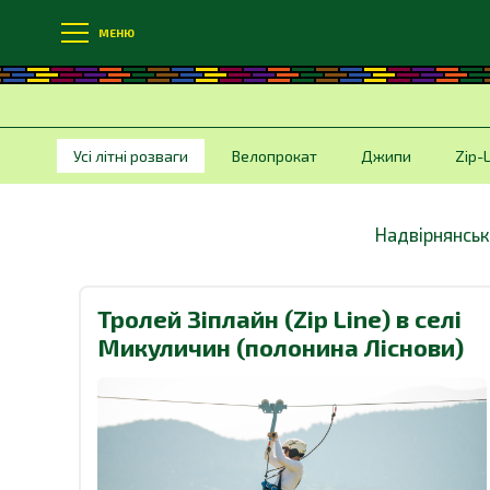
МЕНЮ
Усі літні розваги
Велопрокат
Джипи
Zip-
Надвірнянськ
Тролей Зіплайн (Zip Line) в селі
Микуличин (полонина Ліснови)