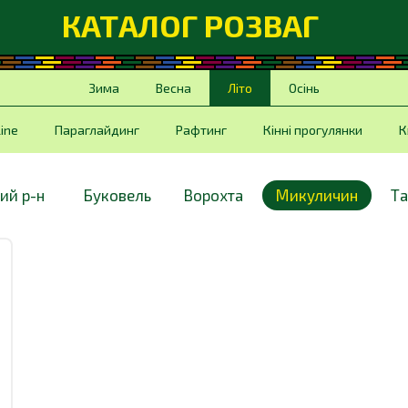
КАТАЛОГ РОЗВАГ
Зима
Весна
Літо
Осінь
Line
Параглайдинг
Рафтинг
Кінні прогулянки
К
ий р-н
Буковель
Ворохта
Микуличин
Та