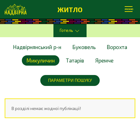
ЖИТЛО
МЕНЮ
Готель
Надвірнянський р-н
Буковель
Ворохта
Микуличин
Татарів
Яремче
ПАРАМЕТРИ ПОШУКУ
В розділі немає жодної публікації!