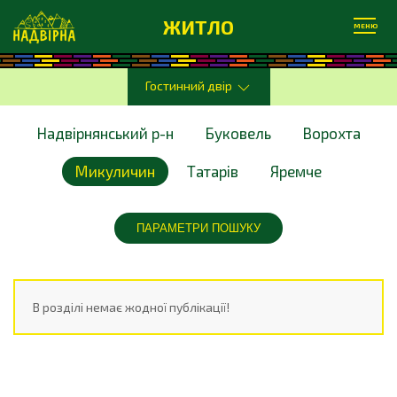
ЖИТЛО
МЕНЮ
Гостинний двір
Надвірнянський р-н
Буковель
Ворохта
Микуличин
Татарів
Яремче
ПАРАМЕТРИ ПОШУКУ
В розділі немає жодної публікації!