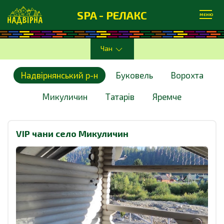
SPA - РЕЛАКС
МЕНЮ
Чан
Надвірнянський р-н
Буковель
Ворохта
Микуличин
Татарів
Яремче
VIP чани село Микуличин