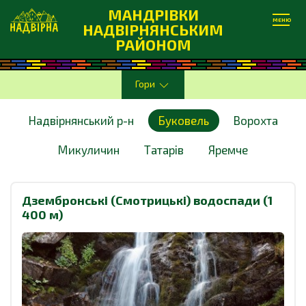
МАНДРІВКИ
МЕНЮ
НАДВІРНЯНСЬКИМ
РАЙОНОМ
Гори
Надвірнянський р-н
Буковель
Ворохта
Микуличин
Татарів
Яремче
Дзембронські (Смотрицькі) водоспади (1
400 м)