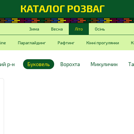
КАТАЛОГ РОЗВАГ
Зима
Весна
Літо
Осінь
Line
Параглайдинг
Рафтинг
Кінні прогулянки
К
ий р-н
Буковель
Ворохта
Микуличин
Та