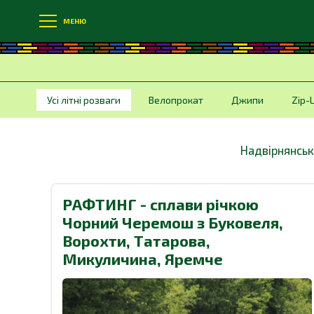
МЕНЮ
Усі літні розваги
Велопрокат
Джипи
Zip-
Надвірнянськ
РАФТИНГ - сплави річкою
Чорний Черемош з Буковеля,
Ворохти, Татарова,
Микуличина, Яремче