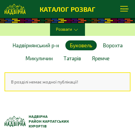
КАТАЛОГ РОЗВАГ
МЕНЮ
Розваги
Надвірнянський р-н
Буковель
Ворохта
Микуличин
Татарів
Яремче
В розділі немає жодної публікації!
НАДВІРНА
РАЙОН КАРПАТСЬКИХ
КУРОРТІВ