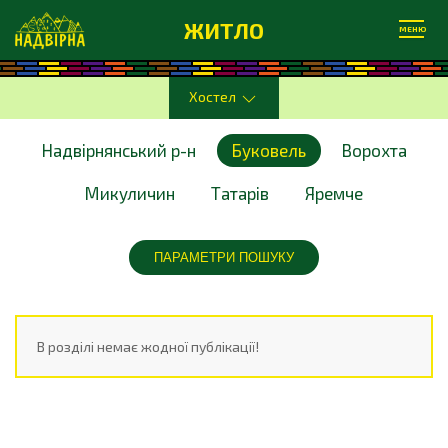
ЖИТЛО
МЕНЮ
Хостел
Надвірнянський р-н
Буковель
Ворохта
Микуличин
Татарів
Яремче
ПАРАМЕТРИ ПОШУКУ
В розділі немає жодної публікації!