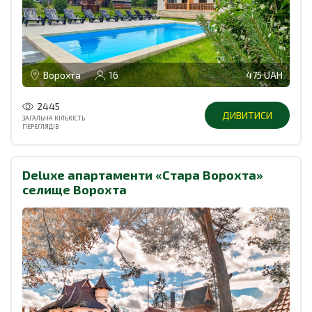
Ворохта
16
475 UAH
2445
ДИВИТИСИ
ЗАГАЛЬНА КІЛЬКІСТЬ
ПЕРЕГЛЯДІВ
Deluxe апартаменти «Стара Ворохта»
селище Ворохта