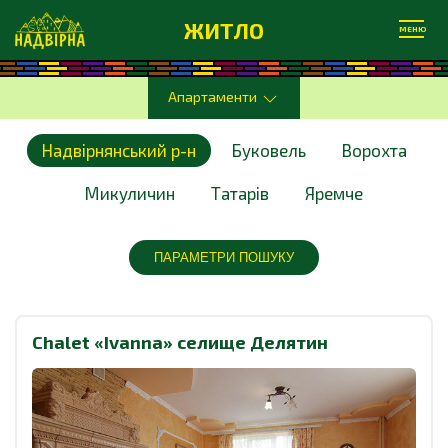
ЖИТЛО
МЕНЮ
Апартаменти
Надвірнянський р-н
Буковель
Ворохта
Микуличин
Татарів
Яремче
ПАРАМЕТРИ ПОШУКУ
Chalet «Ivanna» селище Делятин