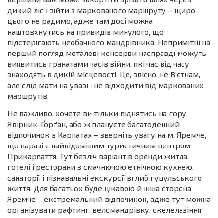
дикий ліс і зійти з маркованого маршруту – щиро
цього не радимо, адже там досі можна
наштовхнутись на привидів минулого, що
підстерігають необачного мандрівника. Непримітні на
перший погляд металеві консерви насправді можуть
виявитись гранатами часів війни, які час від часу
знаходять в дикій місцевості. Це, звісно, не В’єтнам,
але слід мати на увазі і не відходити від маркованих
маршрутів.
Не важливо, хочете ви тільки піднятись на гору
Явірник-Ґорґан, або ж плануєте багатоденний
відпочинок в Карпатах – зверніть увагу на м. Яремче,
що наразі є найвідомішим туристичним центром
Прикарпаття. Тут безліч варіантів оренди житла,
готелі і ресторани з смачнючою етнічною кухнею,
санаторії і пізнавальні екскурсії вглиб гуцульського
життя. Для багатьох буде цікавою й інша сторона
Яремче – екстремальний відпочинок, адже тут можна
організувати рафтинг, веломандрівку, скелелазіння