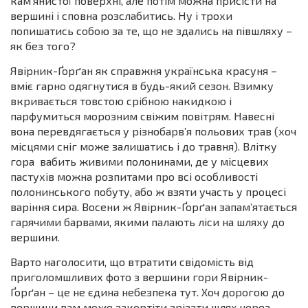
кам’янистої поверхні, але потім можна присісти на
вершині і сповна розслабитись. Ну і трохи
попишатись собою за те, що не здались на півшляху –
як без того?
Явірник-Ґорґан як справжня українська красуня –
вміє гарно одягнутися в будь-який сезон. Взимку
вкривається товстою срібною накидкою і
парфумиться морозним свіжим повітрям. Навесні
вона перевдягається у різнобарв’я польових трав (хоч
місцями сніг може залишатись і до травня). Влітку
гора вабить живими полонинами, де у місцевих
пастухів можна розпитами про всі особливості
полонинського побуту, або ж взяти участь у процесі
варіння сира. Восени ж Явірник-Ґорґан запам’ятається
гарячими барвами, якими палають ліси на шляху до
вершини.
Варто наголосити, що втратити свідомість від
приголомшливих фото з вершини гори Явірник-
Ґорґан – це не єдина небезпека тут. Хоч дорогою до
вершини вам може закортіти зрізати шлях через