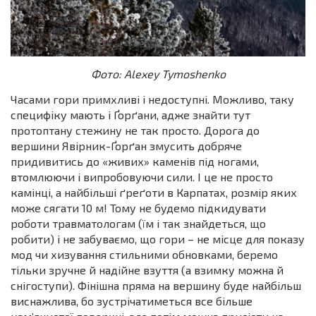
Фото: Alexey Tymoshenko
Часами гори примхливі і недоступні. Можливо, таку
специфіку мають і Ґорґани, адже знайти тут
протоптану стежину не так просто. Дорога до
вершини Явірник-Ґорґан змусить добряче
придивитись до «живих» каменів під ногами,
втомлюючи і випробовуючи сили. І це не просто
камінці, а найбільші ґреґоти в Карпатах, розмір яких
може сягати 10 м! Тому не будемо підкидувати
роботи травматологам (їм і так знайдеться, що
робити) і не забуваємо, що гори – не місце для показу
мод чи хизування стильними обновками, беремо
тільки зручне й надійне взуття (а взимку можна й
снігоступи). Фінішна пряма на вершину буде найбільш
виснажлива, бо зустрічатиметься все більше