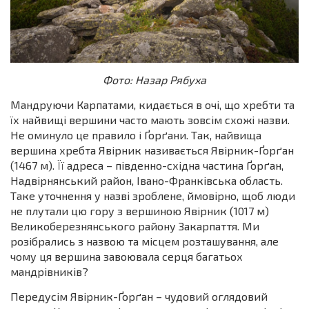
Фото: Назар Рябуха
Мандруючи Карпатами, кидається в очі, що хребти та
їх найвищі вершини часто мають зовсім схожі назви.
Не оминуло це правило і Ґорґани. Так, найвища
вершина хребта Явірник називається Явірник-Ґорґан
(1467 м). Її адреса – південно-східна частина Ґорґан,
Надвірнянський район, Івано-Франківська область.
Таке уточнення у назві зроблене, ймовірно, щоб люди
не плутали цю гору з вершиною Явірник (1017 м)
Великоберезнянського району Закарпаття. Ми
розібрались з назвою та місцем розташування, але
чому ця вершина завоювала серця багатьох
мандрівників?
Передусім Явірник-Ґорґан – чудовий оглядовий