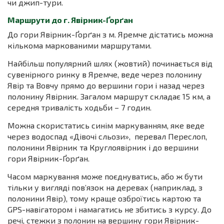
чи джип-тури.
Маршрути до г. Явірник-Ґорґан
До гори Явірник-Ґорґан з м. Яремче дістатись можна
кількома маркованими маршрутами.
Найбільш популярний шлях (жовтий) починається від
сувенірного ринку в Яремче, веде через полонину
Явір та Вовчу прямо до вершини гори і назад через
полонину Явірник. Загалом маршрут складає 15 км, а
середня тривалість ходьби – 7 годин.
Можна скористатись синім маркуванням, яке веде
через водоспад «Дівочі сльози», перевал Переслоп,
полонини Явірник та Круглоявірник і до вершини
гори Явірник-Ґорґан.
Часом маркування може поєднуватись, або ж бути
тільки у вигляді пов’язок на деревах (наприклад, з
полонини Явір), тому краще озброїтись картою та
GPS-навігатором і намагатись не збитись з курсу. До
речі, стежки з полонин на вершину гори Явірник-