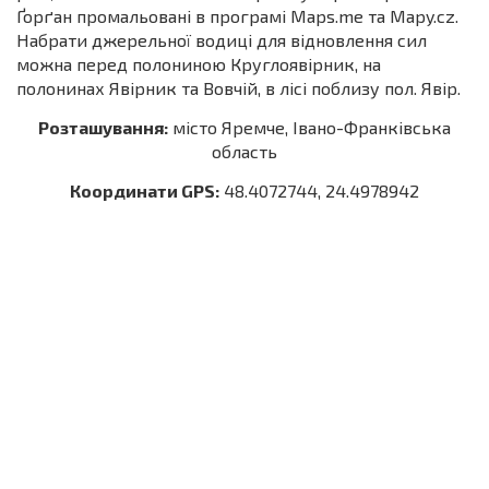
Ґорґан промальовані в програмі Maps.me та Mapy.cz.
Набрати джерельної водиці для відновлення сил
можна перед полониною Круглоявірник, на
полонинах Явірник та Вовчій, в лісі поблизу пол. Явір.
Розташування:
місто Яремче, Івано-Франківська
область
Координати GPS:
48.4072744, 24.4978942