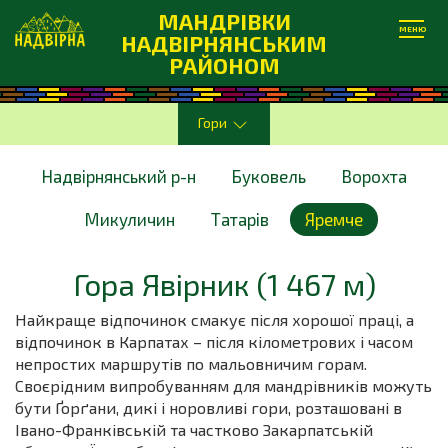
МАНДРІВКИ
МЕНЮ
НАДВІРНЯНСЬКИМ
РАЙОНОМ
Гори
Надвірнянський р-н
Буковель
Ворохта
Микуличин
Татарів
Яремче
Гора Явірник (1 467 м)
Найкраще відпочинок смакує після хорошої праці, а
відпочинок в Карпатах – після кілометрових і часом
непростих маршрутів по мальовничим горам.
Своєрідним випробуванням для мандрівників можуть
бути Ґорґани, дикі і норовливі гори, розташовані в
Івано-Франківській та частково Закарпатській