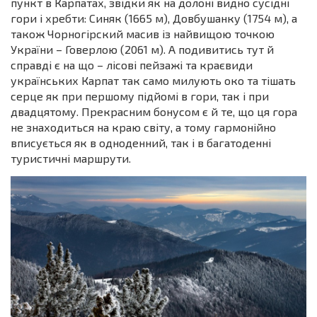
пункт в Карпатах, звідки як на долоні видно сусідні
гори і хребти: Синяк (1665 м), Довбушанку (1754 м), а
також Чорногірский масив із найвищою точкою
України – Говерлою (2061 м). А подивитись тут й
справді є на що – лісові пейзажі та краєвиди
українських Карпат так само милують око та тішать
серце як при першому підйомі в гори, так і при
двадцятому. Прекрасним бонусом є й те, що ця гора
не знаходиться на краю світу, а тому гармонійно
вписується як в одноденний, так і в багатоденні
туристичні маршрути.