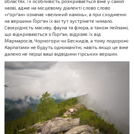
областях. Їх особливість розкривається вже у самій
назві, адже на місцевому діалекті слово слово
«ґорґан» означає «великий камінь», а при сходженні
на вершини Ґорґан їх ви тут зустрінете чимало.
Своєрідність масиву, фауна та флора, а також пейзажі,
що відкриваються з Ґорґан, відрізяє їх від
Мармаросів, Чорногори чи Бескидів, а тому подорожі
Карпатами не будуть одноманітні, навіть якщо це вже
далеко не перші ваші відвідини гірських вершин.