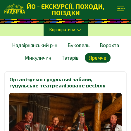
ЙО - ЕКСКУРСІЇ, ПОХОДИ,
МЕНЮ
ПОЇЗДКИ
Корпоративи
Надвірнянський р-н
Буковель
Ворохта
Микуличин
Татарів
Яремче
Організуємо гуцульські забави,
гуцульське театреалізоване весілля