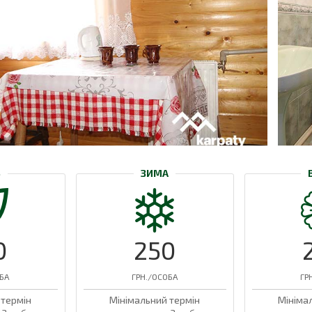
Ь
ЗИМА
0
250
БА
ГРН./ОСОБА
ГР
 термін
Мінімальний термін
Мініма