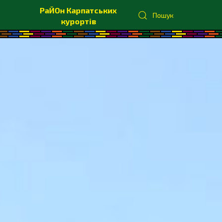
РаЙОн Карпатських
Пошук
курортів