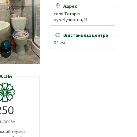
Адрес
село Татарів
вул. Курортна, 11
Відстань від центра
0.1 км.
ВЕСНА
250
Н./ОСОБА
льний термін