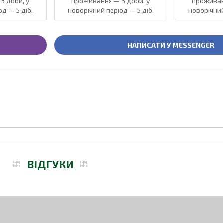
3 доби, у
проживання — 3 доби, у
проживан
д — 5 діб.
новорічний період — 5 діб.
новорічний
НАПИСАТИ У MESSENGER
ВІДГУКИ