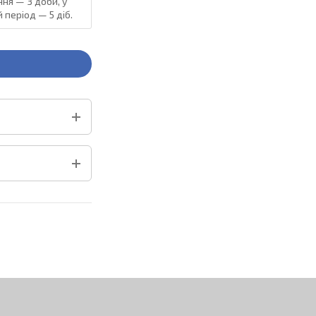
ня — 3 доби, у
 період — 5 діб.