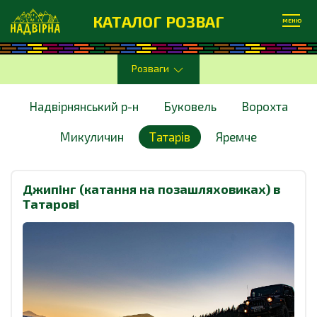
КАТАЛОГ РОЗВАГ
МЕНЮ
Розваги
Надвірнянський р-н
Буковель
Ворохта
Микуличин
Татарів
Яремче
Джипінг (катання на позашляховиках) в
Татарові